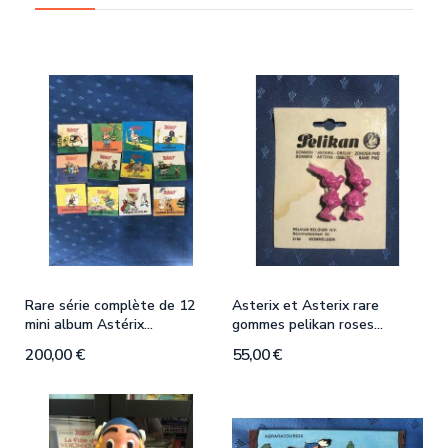
o
Rare série complète de 12
Asterix et Asterix rare
R
mini album Astérix...
gommes pelikan roses...
d
200,00 €
55,00 €
8