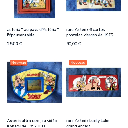
asterix " au pays d'Astérix "
rare Astérix 6 cartes
e
l'épouvantable...
postales vierges de 1975
a
25,00 €
60,00 €
6
Nouveau
Nouveau
Astérix ultra rare jeu vidéo
rare Astérix Lucky Luke
A
Konami de 1992 LCD...
grand encart...
p