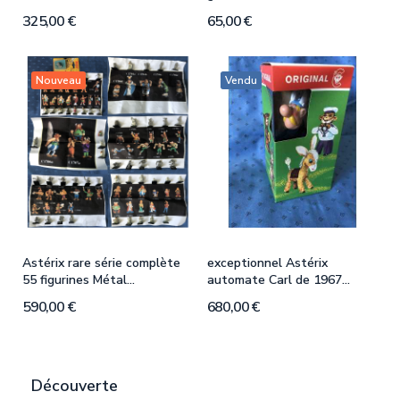
325,00 €
65,00 €
3
Nouveau
Vendu
Astérix rare série complète
exceptionnel Astérix
A
55 figurines Métal...
automate Carl de 1967...
8
590,00 €
680,00 €
1
Découverte