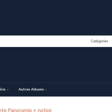
Catégories
érix
Autres Albums
nte Panoramix + notice