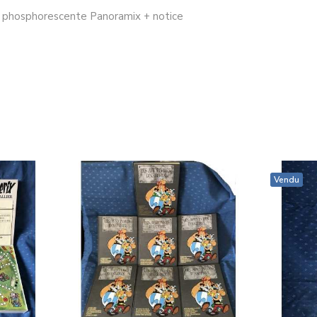
e phosphorescente Panoramix + notice
Vendu