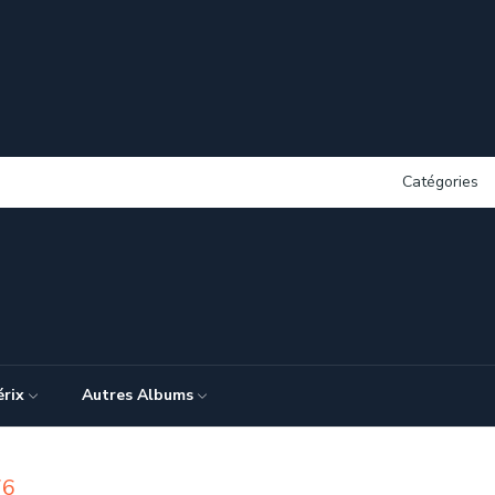
Catégories
érix
Autres Albums
76