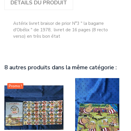
DÉTAILS DU PRODUIT
Astérix livret braisor de prior N°3 " la bagarre
d'Obélix " de 1978, livret de 16 pages (8 recto
verso) en très bon état
8 autres produits dans la même catégorie :
Promo !