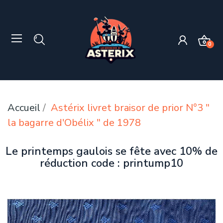
0
Accueil
Astérix livret braisor de prior N°3 "
la bagarre d'Obélix " de 1978
Le printemps gaulois se fête avec 10% de
réduction code : printump10