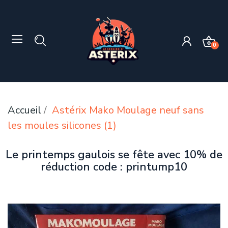
0
Accueil
Astérix Mako Moulage neuf sans
les moules silicones (1)
Le printemps gaulois se fête avec 10% de
réduction code : printump10