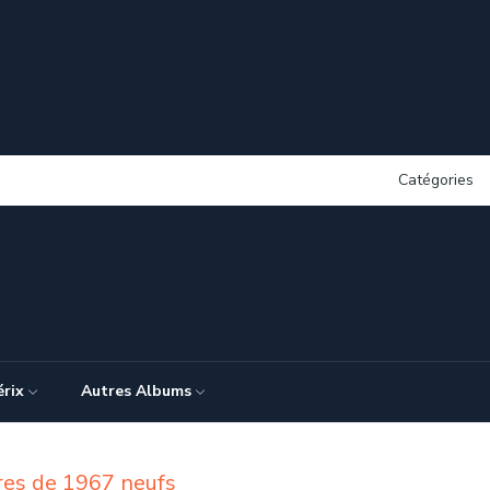
Catégories
érix
Autres Albums
rres de 1967 neufs