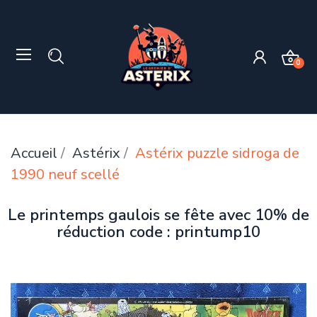
0
Accueil
Astérix
Astérix puzzle sidroga de
1990 neuf scellé
Le printemps gaulois se fête avec 10% de
réduction code : printump10