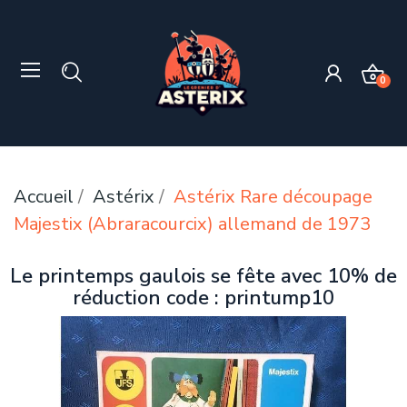
0
Accueil
Astérix
Astérix Rare découpage
Majestix (Abraracourcix) allemand de 1973
Le printemps gaulois se fête avec 10% de
réduction code : printump10