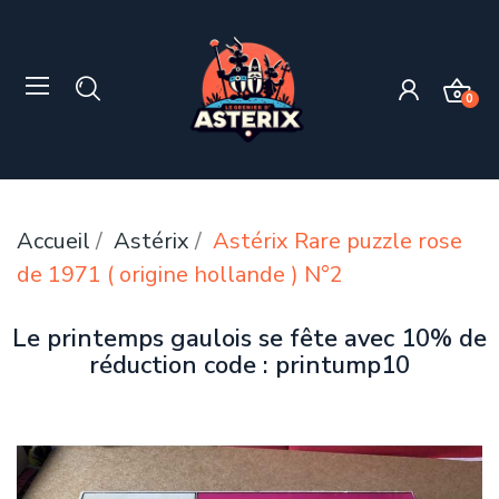
0
Accueil
Astérix
Astérix Rare puzzle rose
de 1971 ( origine hollande ) N°2
Le printemps gaulois se fête avec 10% de
réduction code : printump10