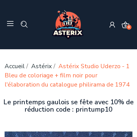
0
Accueil
Astérix
Astérix Studio Uderzo - 1
Bleu de coloriage + film noir pour
l'élaboration du catalogue philirama de 1974
Le printemps gaulois se fête avec 10% de
réduction code : printump10