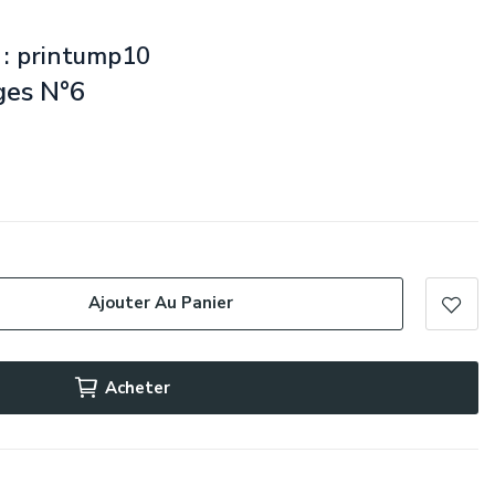
 : printump10
ages N°6
Ajouter Au Panier
Acheter