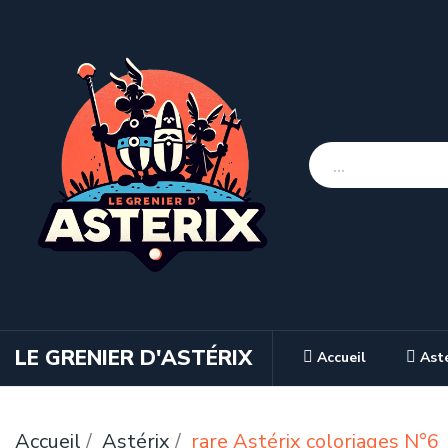
LE GRENIER D'ASTÉRIX
Accueil
Ast
Accueil
Astérix
rare Astérix coloriages N°6