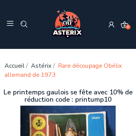
0
Accueil
Astérix
Rare découpage Obélix
allemand de 1973
Le printemps gaulois se fête avec 10% de
réduction code : printump10