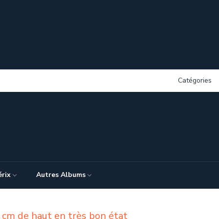
Catégories
érix
Autres Albums
 cm de haut en très bon état